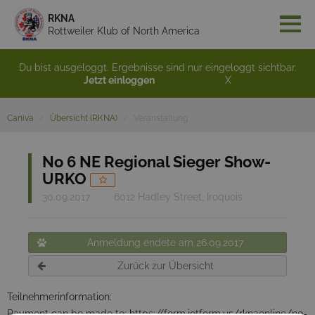
RKNA
Rottweiler Klub of North America
Du bist ausgeloggt. Ergebnisse sind nur eingeloggt sichtbar.
Jetzt einloggen
X
Caniva
Übersicht (RKNA)
Veranstaltung
No 6 NE Regional Sieger Show-
URKO
30.09.2017
6012 Hadley Street, Iroquois
Anmeldung endete am 26.09.2017
Zurück zur Übersicht
Teilnehmerinformation:
Payment can be made to: https://form.jotform.us/rknaonline/no-