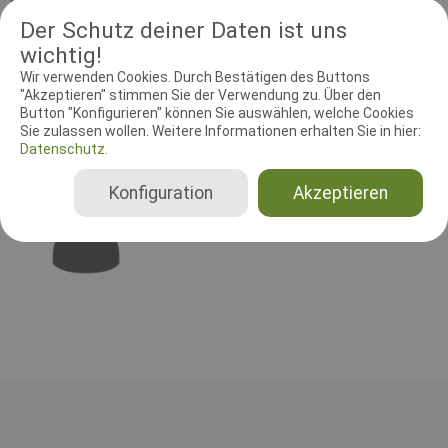
6-ne-regional-sieger-show contact info: urko@rknaonline.com or
Der Schutz deiner Daten ist uns
PayPal: goldenhandsrenovations@gmail.com $75 class
wichtig!
registration - includes judge's dinner (pig roast) $100 Standard
Evaluation $75 - Major Trophy Sponsorship $150 - Best of Breed
Wir verwenden Cookies. Durch Bestätigen des Buttons
$150 - Best of Opposite Sex Trophy donations~ $150 - Best of
"Akzeptieren" stimmen Sie der Verwendung zu. Über den
Breed $150 - Best of Opposite Sex $75 - each major trophy $125
Button "Konfigurieren" können Sie auswählen, welche Cookies
Mehr anzeigen
- full page color ad in show catalog $75 - each class trophies
Sie zulassen wollen. Weitere Informationen erhalten Sie in hier:
RICHTER UND HELFER
$75 - Class Sponsorship
Datenschutz.
Showrichter
Konfiguration
Akzeptieren
Estrada Alfredo
Mexiko