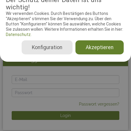
Um den vollen Funktionsumfang des Systems nutzen
wichtig!
zu können, solltest du dich einloggen. Zur Anmeldung
Wir verwenden Cookies. Durch Bestätigen des Buttons
musst du die E-Mail-Adresse und das Passwort deines
"Akzeptieren" stimmen Sie der Verwendung zu. Über den
working-dog-Accounts benutzen. Du kannst dich
Button "Konfigurieren" können Sie auswählen, welche Cookies
kostenlos mit einem Klick auf
working-dog
registrieren.
Sie zulassen wollen. Weitere Informationen erhalten Sie in hier:
Falls du Schwierigkeiten beim Login hast, leere bitte
Datenschutz.
deinen Browsercache.
Konfiguration
Akzeptieren
Jetzt einloggen!
E-
Mail
Passwort
Passwort vergessen?
Login