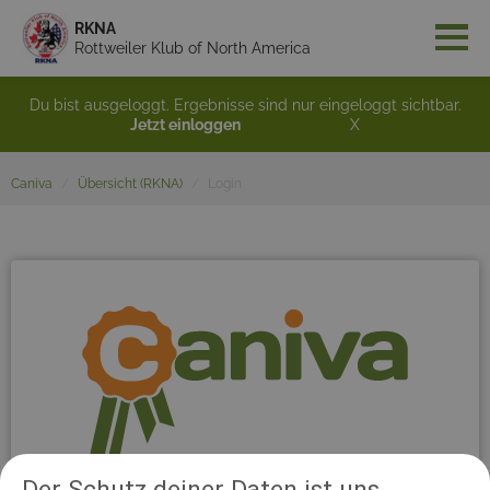
RKNA
Rottweiler Klub of North America
Du bist ausgeloggt. Ergebnisse sind nur eingeloggt sichtbar.
Jetzt einloggen
X
Caniva
Übersicht (RKNA)
Login
Der Schutz deiner Daten ist uns